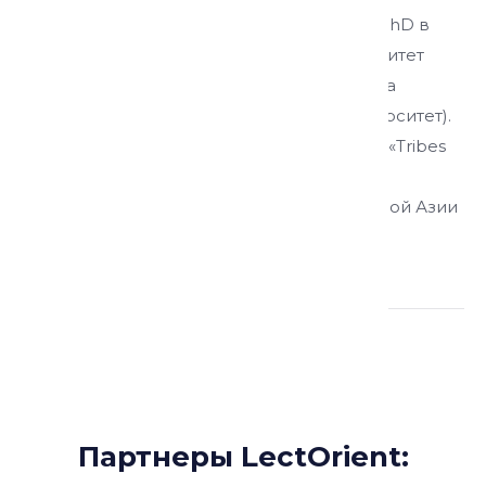
assistant profesor in Nazarbayev University, PhD в
социальной антропологии (США, Университет
Индианы), пост-докторант ШГСН, кафедра
социологии (Казахстан, Назарбаев Университет).
Участник двух международных проектов «Tribes
and Scribes» and «Red Golden Legend» при
французском центре изучения Центральной Азии
(EHESS, Париж).
Партнеры:
Партнеры LectOrient: