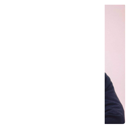
мифологизированного образа истории).
Чтобы это
выяснить, автор провел масштабное исследование:
анализировал материалы в интернете, брал интервью и
лично наблюдал за жизнью сообщества, в том числе и в
спортивных залах.
Бигожин Улан Зейнуллаевич