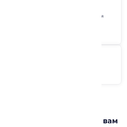
Регион: Россия
Направление: Мусульмане сегодня
Формат: Лекция
Доступ на любом устройстве
Следите за анонсами
Лекции, которые могут вам