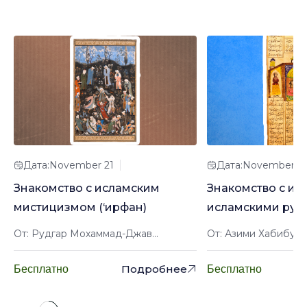
понравиться
Дата:November 21
Дата:November 2
Знакомство с исламским
Знакомство с ир
мистицизмом (‘ирфан)
исламскими рук
От: Рудгар Мохаммад-Джав...
От: Азими Хабибулл
Подробнее
Бесплатно
Бесплатно