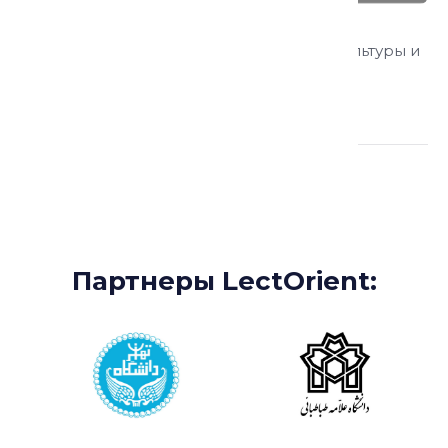
Рудгар Мохаммад-Джавад
доцент Института изучения исламской культуры и
мысли (Иран)
Партнеры:
Партнеры LectOrient: