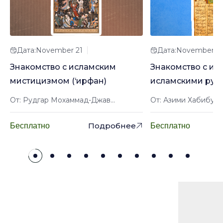
Дата:November 21
Дата:November 2
Знакомство с исламским
Знакомство с ир
мистицизмом (‘ирфан)
исламскими рук
От: Рудгар Мохаммад-Джав...
От: Азими Хабибулл
Подробнее
Бесплатно
Бесплатно