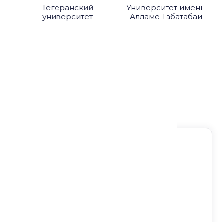
Тегеранский
Университет имени
университет
Алламе Табатабаи
Подробнее о лекции:
Регион: Без региона
Направление: Ирфан и суфизм
Формат: Лекция
Доступ на любом устройстве