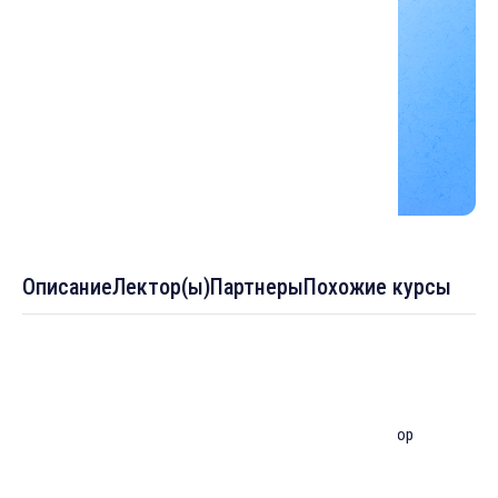
Описание
Лектор(ы)
Партнеры
Похожие курсы
Темы :
Лекция 1: Биография Джалала ад-дина Руми, обзор
«Маснави-йе Манави»