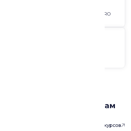
Доступ на любом устройстве.
Доступ по подписке ЛектОриентPRO
Подписывайтесь на нас
Курсы, которые могут вам
понравиться
Больше курсов