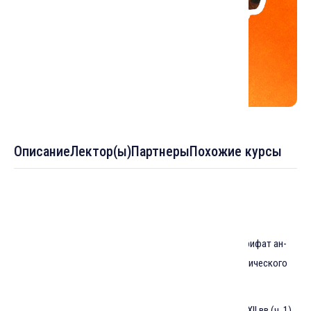
Описание
Лектор(ы)
Партнеры
Похожие курсы
Темы :
Лекция 1: Аскетизм (зухд) и самопознание (ма'арифат ан-
нафс) в суфизме. Зарождение суфизма как аскетического
движения
Лекция 2: Эпоха суфийских медресе: суфизм в X-XII вв (ч. 1)