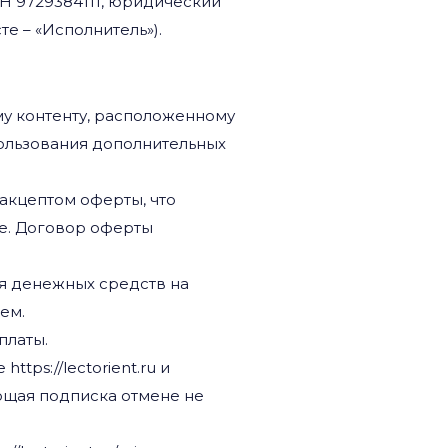
ИНН 9729384111, юридический
сте – «Исполнитель»).
му контенту, расположенному
использования дополнительных
 акцептом оферты, что
е. Договор оферты
ия денежных средств на
ем.
платы.
tps://lectorient.ru и
ющая подписка отмене не