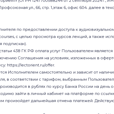
Лекториент» (ОГРН 1247700588244 от 2 сентября 2024 г., 
рофсоюзная ул., 66, стр. 1,этаж 6, офис 604. далее в тек
лнителя по предоставлении доступа к аудиовизуально
.ru/courses, с целью просмотра курсов лекций, а также 
я подписка»).
3 статьи 438 ГК РФ оплата услуг Пользователем является
лючению Соглашения на условиях, изложенных в оферт
 https://lectorient.ru/offer.
тся Исполнителем самостоятельно и зависит от налич
ля, в соответствии с тарифом, выбранным Пользовател
производится в рублях по курсу Банка России на день о
димо зайти в личный кабинет на платформе по ссылке ht
мым произойдет дальнейшая отмена платежей. Действу