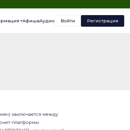
Войти
Регистрация
рмация
Афиша
Аудио
ние») заключается между
тернет-платформы