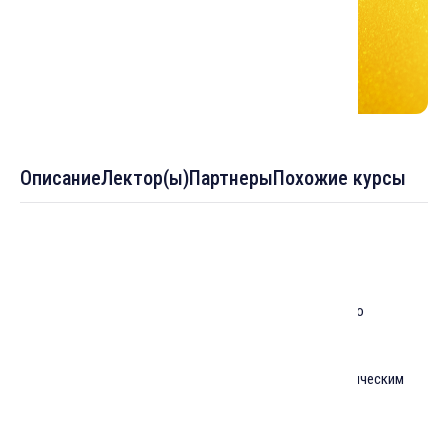
Описание
Лектор(ы)
Партнеры
Похожие курсы
Темы :
Лекция 1: Понятие "ирфан", место теоретического
мистицизма в системе исламского знания
Лекция 2: Дуализм бытия и связь религии с мистическим
опытом
Лекция 3: «Теоретический ирфан в "Мекканских