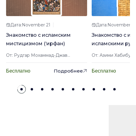
Дата:November 21
Дата:November 2
Знакомство с исламским
Знакомство с ир
мистицизмом (‘ирфан)
исламскими рук
От: Рудгар Мохаммад-Джав...
От: Азими Хабибулл
Подробнее
Бесплатно
Бесплатно