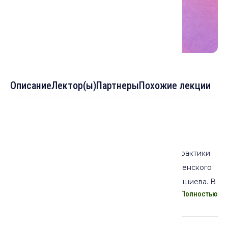
Описание
Лектор(ы)
Партнеры
Похожие лекции
Описание лекции:
В докладе будут рассмотрены религиозные практики
ингушских женщин, являющихся адептами чеченского
шейха кадирийского тариката Кунта-хаджи Кишиева. В
Полностью
фокусе внимания – кадирийский ритуал громкого
радения (зикр джахр), практикуемый ингушскими
женщинами с конца XIX в. Автор расскажет, в какой