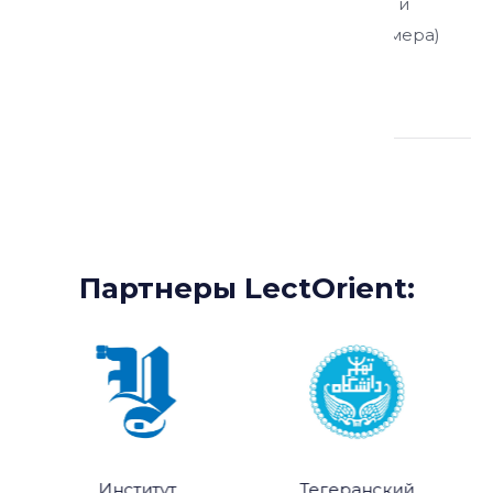
этнографии Кавказа Музея антропологии и
этнографии им. Петра Великого (Кунсткамера)
РАН
Партнеры:
Партнеры LectOrient:
Институт
Тегеранский