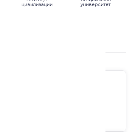
цивилизаций
университет
Подробнее о лекции:
Регион: Россия
Направление: Ирфан и суфизм
Формат: Лекция
Доступ на любом устройстве