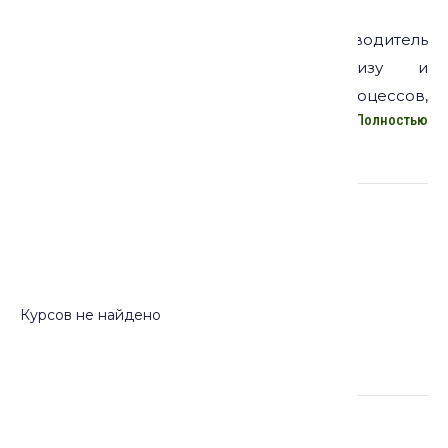
кандидат исторических наук, руководитель
Научной лаборатории по анализу и
моделированию социальных процессов,
Полностью
профессор исламоведения Мичиганского
университета
Курсы
Курсов не найдено