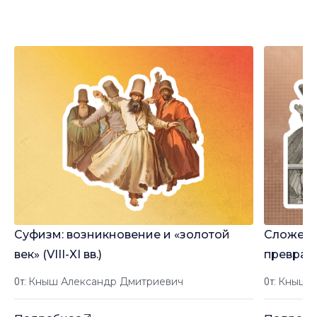
Лекции
Суфизм: возникновение и «золотой
Сложени
век» (VIII-XI вв.)
превращ
жизни» м
Кныш Александр Дмитриевич
Кныш А
От:
От:
XIX вв.)