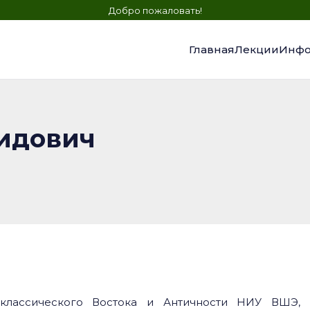
Добро пожаловать!
Главная
Лекции
Инфо
нидович
 классического Востока и Античности НИУ ВШЭ,