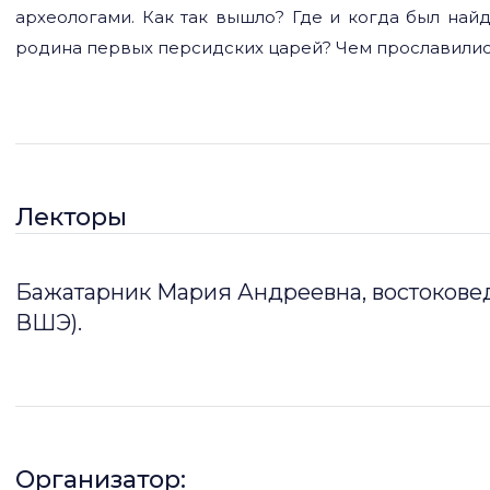
археологами. Как так вышло? Где и когда был найд
родина первых персидских царей? Чем прославились
Илам и её одноимённая столица? Обсудим все это в
язык, культура, наследие».
Лекторы
Бажатарник Мария Андреевна, востокове
ВШЭ).
Организатор: