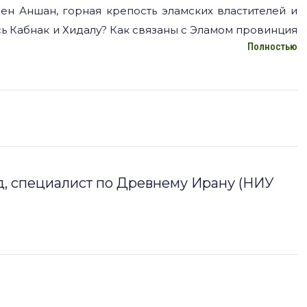
ен Аншан, горная крепость эламских властителей и
 Кабнак и Хидалу? Как связаны с Эламом провинция
Полностью
 ходе заключительной лекции цикла «Древний Элам:
д, специалист по Древнему Ирану (НИУ