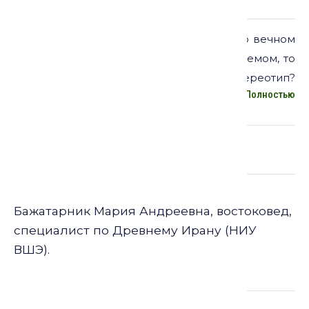
Описание:
Как правило, мы слышим об Эламе как о вечном
враге держав Междуречья, то проклинаемом, то
покоряемом ими. Cправедлив ли этот стереотип?
Полностью
Что в действительности думали об эламитах их
ближайшие соседи? Чтобы ответить на этот
вопрос, обратимся к широкому кругу
месопотамских источников от шумерского эпоса
Лекторы
до ассирийской деловой переписки.
Бажатарник Мария Андреевна, востоковед,
специалист по Древнему Ирану (НИУ
ВШЭ).